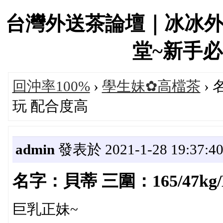
台灣外送茶論壇｜冰冰
堂~新手必看！
回沖率100%
›
學生妹✿高檔茶
› 
玩 配合度高
admin
發表於 2021-1-28 19:37:4
名字：貝蒂 三圍：165/47kg
巨乳正妹~