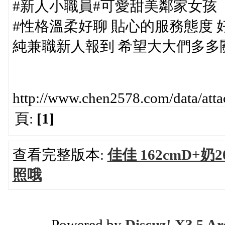
#新人小職員#可愛甜美鄰家女孩
#性格溫柔好聊 貼心的服務態度 
純兼職新人報到 希望大大們多多
http://www.chen2578.com/data/at
頁:
[1]
查看完整版本:
佳佳 162cmD+
照哦
Powered by
Discuz! X3.5 Ar