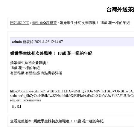
台灣外送茶論
回沖率100%
›
學生妹✿高檔茶
› 嬌嫩學生妹初次兼職噢！ 18歲 花一樣的年紀
admin
發表於 2021-1-26 12:14:07
嬌嫩學生妹初次兼職噢！ 18歲 花一樣的年紀
嬌嫩學生妹初次兼職噢！
18歲 花一樣的年紀
有點稚嫩 有點性感 有點青春洋溢
https://obs.line-scdn.net/hWlBJ5cUIFEJIXwdMHQkTOwMtVnRTBk8VQlxBI1w6X
scdn.net/h_9hZyCscHBdkTw8ZNxkbbik9XiF5FkdAaExGcXUnWiJwFkFAYUUfcCcjW
requestFileName=yes
頁:
[1]
查看完整版本:
嬌嫩學生妹初次兼職噢！ 18歲 花一樣的年紀