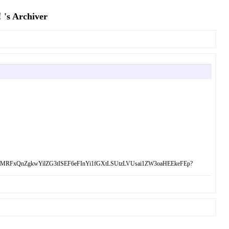
rchiver
EQjMRFxQnZgkwYilZG3tISEF6eFInYi1fGXtLSUtzLVUsai1ZW3oaHEEkeFEp?