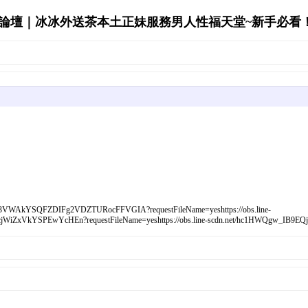
壇｜冰冰外送茶本土正妹服務男人性福天堂~新手必看！'s A
3VWAkYSQFZDIFg2VDZTURocFFVGIA?requestFileName=yeshttps://obs.line-
iZxVkYSPEwYcHEn?requestFileName=yeshttps://obs.line-scdn.net/hc1HWQgw_IB9