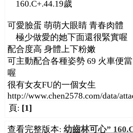
160.C+.44.19歲
可愛臉蛋 萌萌大眼睛 青春肉體
極少做愛的她下面還很緊實喔
配合度高 身體上下粉嫩
可主動配合各種姿勢 69 火車便當
喔
很有女友FU的一個女生
http://www.chen2578.com/data/at
頁:
[1]
查看完整版本:
幼齒林可心” 160.C